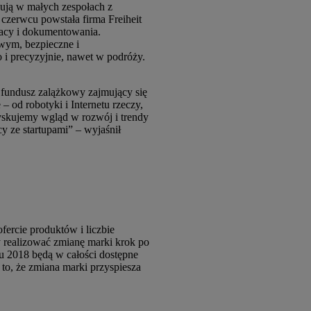
ują w małych zespołach z
zerwcu powstała firma Freiheit
racy i dokumentowania.
wym, bezpieczne i
i precyzyjnie, nawet w podróży.
fundusz zalążkowy zajmujący się
od robotyki i Internetu rzeczy,
zyskujemy wgląd w rozwój i trendy
y ze startupami” – wyjaśnił
ercie produktów i liczbie
y realizować zmianę marki krok po
 2018 będą w całości dostępne
, że zmiana marki przyspiesza