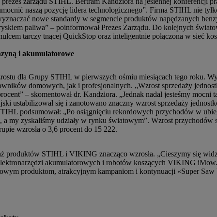
prezes zarządu STIHL. Bertram Kandziora na jesiennej konferencji p
umocnić naszą pozycję lidera technologicznego”. Firma STIHL nie tylk
e wyznaczać nowe standardy w segmencie produktów napędzanych benz
tryskiem paliwa” – poinformował Prezes Zarządu. Do kolejnych świat
ulcem tarczy tnącej QuickStop oraz inteligentnie połączona w sieć 
nzyną i akumulatorowe
ostu dla Grupy STIHL w pierwszych ośmiu miesiącach tego roku. Wyn
wników domowych, jak i profesjonalnych. „Wzrost sprzedaży jednos
procent” – skomentował dr. Kandziora. „Jednak nadal jesteśmy mocni 
ski ustabilizował się i zanotowano znaczny wzrost sprzedaży jednost
STIHL podsumował: „Po osiągnięciu rekordowych przychodów w ubie
one, a my zyskaliśmy udziały w rynku światowym”. Wzrost przychodó
upie wzrosła o 3,6 procent do 15 222.
ż produktów STIHL i VIKING znacząco wzrosła. „Cieszymy się widzą
lektronarzędzi akumulatorowych i robotów koszących VIKING iMow. „
 nowym produktom, atrakcyjnym kampaniom i kontynuacji «Super Saw 