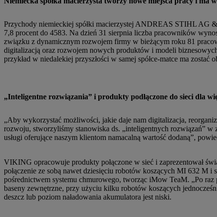
Niemiecka spółka macierzysta tworzy nowe miejsca pracy i ma 
Przychody niemieckiej spółki macierzystej ANDREAS STIHL AG & Co
7,8 procent do 4583. Na dzień 31 sierpnia liczba pracowników wy
związku z dynamicznym rozwojem firmy w bieżącym roku 81 pracow
digitalizacją oraz rozwojem nowych produktów i modeli biznesowyc
przykład w niedalekiej przyszłości w samej spółce-matce ma zostać o
„Inteligentne rozwiązania” i produkty podłączone do sieci dla wi
„Aby wykorzystać możliwości, jakie daje nam digitalizacja, reorgani
rozwoju, stworzyliśmy stanowiska ds. „inteligentnych rozwiązań” w 
usługi oferujące naszym klientom namacalną wartość dodaną”, powied
VIKING opracowuje produkty połączone w sieć i zaprezentował św
połączenie ze sobą nawet dziesięciu robotów koszących MI 632 M i st
pośrednictwem systemu chmurowego, tworząc iMow TeaM. „Po raz pier
baseny zewnętrzne, przy użyciu kilku robotów koszących jednocześnie
deszcz lub poziom naładowania akumulatora jest niski.