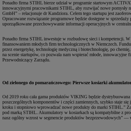
Ponadto firma STIHL bierze udział w programie startowym ACTIVAT
innowacyjnymi pracownikami STIHL, aby rozwijać nowe pomysły na 
GmbH” – relacjonuje dr Kandziora. Celem tego startupu jest zaofer
Opracowane rozwiązanie programowe będzie dostępne w sprzedaży po
uporządkowane przechowywanie informacji operacyjnych w centraln
Ponadto firma STIHL inwestuje w rozbudowę sieci i kompetencji. 
finansowaniem młodych firm technologicznych w Niemczech. Fundusz 
przez energetykę, technologię medyczną i biotechnologię, po chemię
na scenie startupów, co pozwala nam wspierać młode, innowacyjne f
Przewodniczący Zarządu.
Od zielonego do pomarańczowego: Pierwsze kosiarki akumulat
Od 2019 roku cała gama produktów VIKING będzie dystrybuowana pod
poszczególnych komponentów i części zamiennych, szybko staje się j
kroku i stopniowo wprowadzać nowe produkty do marki STIHL.” Zac
pod marką STIHL. Akumulatory w kosiarkach są kompatybilne z pr
nasz ogólny wzrost w segmencie produktów bezprzewodowych” — wy