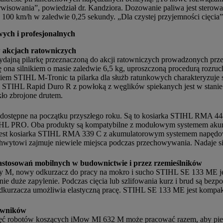
erwisowania”, powiedział dr. Kandziora. Dozowanie paliwa jest sterowa
do 100 km/h w zaledwie 0,25 sekundy. „Dla czystej przyjemności cięcia”
ch i profesjonalnych
 akcjach ratowniczych
ą pilarkę przeznaczoną do akcji ratowniczych prowadzonych przez s
ona silnikiem o masie zaledwie 6,5 kg, uproszczoną procedurą rozruch
iem STIHL M-Tronic ta pilarka dla służb ratunkowych charakteryzuje 
 STIHL Rapid Duro R z powłoką z węglików spiekanych jest w stanie 
kło zbrojone drutem.
dostępne na początku przyszłego roku. Są to kosiarka STIHL RMA 448
HL PRO. Oba produkty są kompatybilne z modułowym systemem akum
m jest kosiarka STIHL RMA 339 C z akumulatorowym systemem na
wytowi zajmuje niewiele miejsca podczas przechowywania. Nadaje si
stosowań mobilnych w budownictwie i przez rzemieślników
asy M, nowy odkurzacz do pracy na mokro i sucho STIHL SE 133 ME j
e duże zapylenie. Podczas cięcia lub szlifowania kurz i brud są bezpoś
odkurzacza umożliwia elastyczną pracę. STIHL SE 133 ME jest kompak
awników
ć robotów koszących iMow MI 632 M może pracować razem, aby piel