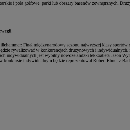
arskie i pola golfowe, parki lub obszary basenów zewnętrznych. Druży
wegii
ehammer: Finał międzynarodowy sezonu najwyższej klasy sportów dr
będzie rywalizować w konkurencjach drużynowych i indywidualnych, m
ach indywidualnych jest wybitny nowozelandzki lekkoatleta Jason Wy
w konkursie indywidualnym będzie reprezentował Robert Ebner z Bade