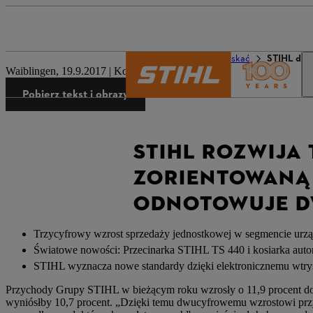
The STIHL world
Naciskać
STIHL deve
Waiblingen, 19.9.2017 | Komunikat prasowy firmy
Pobierz tekst i obrazy
STIHL ROZWIJA
ZORIENTOWANĄ 
ODNOTOWUJE 
Trzycyfrowy wzrost sprzedaży jednostkowej w segmencie ur
Światowe nowości: Przecinarka STIHL TS 440 i kosiarka a
STIHL wyznacza nowe standardy dzięki elektronicznemu wtr
Przychody Grupy STIHL w bieżącym roku wzrosły o 11,9 procent do 2,
wyniósłby 10,7 procent. „Dzięki temu dwucyfrowemu wzrostowi prz