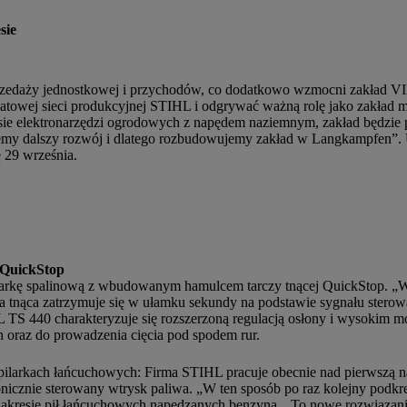
sie
sprzedaży jednostkowej i przychodów, co dodatkowo wzmocni zakład 
atowej sieci produkcyjnej STIHL i odgrywać ważną rolę jako zakład 
ie elektronarzędzi ogrodowych z napędem naziemnym, zakład będzie 
nujemy dalszy rozwój i dlatego rozbudowujemy zakład w Langkampfen”
 29 września.
 QuickStop
inarkę spalinową z wbudowanym hamulcem tarczy tnącej QuickStop. „
cza tnąca zatrzymuje się w ułamku sekundy na podstawie sygnału stero
L TS 440 charakteryzuje się rozszerzoną regulacją osłony i wysokim
h oraz do prowadzenia cięcia pod spodem rur.
pilarkach łańcuchowych: Firma STIHL pracuje obecnie nad pierwszą n
icznie sterowany wtrysk paliwa. „W ten sposób po raz kolejny podkre
zakresie pił łańcuchowych napędzanych benzyną. „To nowe rozwiązani