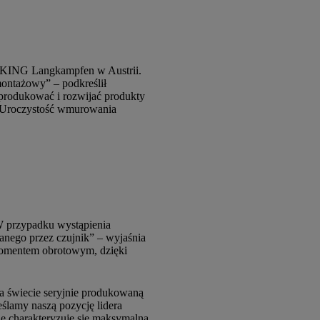
VIKING Langkampfen w Austrii.
montażowy” – podkreślił
produkować i rozwijać produkty
. Uroczystość wmurowania
W przypadku wystąpienia
wanego przez czujnik” – wyjaśnia
 momentem obrotowym, dzięki
a świecie seryjnie produkowaną
ślamy naszą pozycję lidera
e charakteryzuje się maksymalną