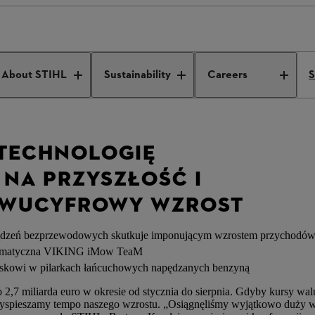
lops future-focused technology and records double-digit growth
About STIHL
Sustainability
Careers
S
 TECHNOLOGIĘ
NA PRZYSZŁOŚĆ I
DWUCYFROWY WZROST
ządzeń bezprzewodowych skutkuje imponującym wzrostem przychodó
utomatyczna VIKING iMow TeaM
yskowi w pilarkach łańcuchowych napędzanych benzyną
7 miliarda euro w okresie od stycznia do sierpnia. Gdyby kursy walu
yspieszamy tempo naszego wzrostu. „Osiągnęliśmy wyjątkowo duży wz