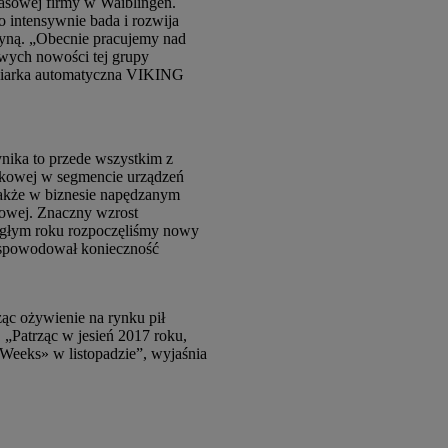
rasowej firmy w Waiblingen.
o intensywnie bada i rozwija
yną. „Obecnie pracujemy nad
owych nowości tej grupy
kosiarka automatyczna VIKING
ika to przede wszystkim z
tkowej w segmencie urządzeń
także w biznesie napędzanym
kowej. Znaczny wzrost
głym roku rozpoczęliśmy nowy
w spowodował konieczność
c ożywienie na rynku pił
Patrząc w jesień 2017 roku,
Weeks» w listopadzie”, wyjaśnia