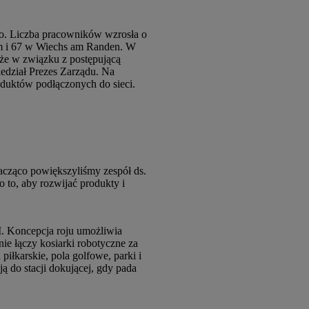
o. Liczba pracowników wzrosła o
im i 67 w Wiechs am Randen. W
e w związku z postępującą
edział Prezes Zarządu. Na
roduktów podłączonych do sieci.
nacząco powiększyliśmy zespół ds.
 to, aby rozwijać produkty i
. Koncepcja roju umożliwia
ie łączy kosiarki robotyczne za
łkarskie, pola golfowe, parki i
ą do stacji dokującej, gdy pada