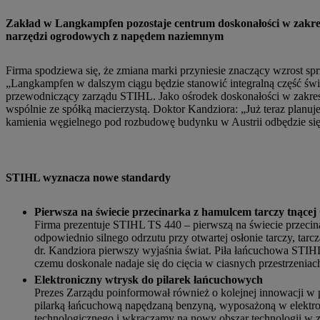
Zakład w Langkampfen pozostaje centrum doskonałości w zakre
narzędzi ogrodowych z napędem naziemnym
Firma spodziewa się, że zmiana marki przyniesie znaczący wzrost 
„Langkampfen w dalszym ciągu będzie stanowić integralną część świ
przewodniczący zarządu STIHL. Jako ośrodek doskonałości w zakres
wspólnie ze spółką macierzystą. Doktor Kandziora: „Już teraz pla
kamienia węgielnego pod rozbudowę budynku w Austrii odbędzie się
STIHL wyznacza nowe standardy
Pierwsza na świecie przecinarka z hamulcem tarczy tnącej
Firma prezentuje STIHL TS 440 – pierwszą na świecie przec
odpowiednio silnego odrzutu przy otwartej osłonie tarczy, tar
dr. Kandziora pierwszy wyjaśnia świat. Piła łańcuchowa STIH
czemu doskonale nadaje się do cięcia w ciasnych przestrzeniac
Elektroniczny wtrysk do pilarek łańcuchowych
Prezes Zarządu poinformował również o kolejnej innowacji w 
pilarką łańcuchową napędzaną benzyną, wyposażoną w elektron
technologicznego i wkraczamy na nowy obszar technologii w 