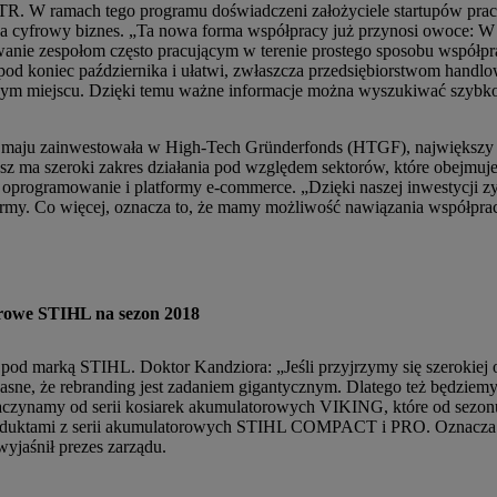
R. W ramach tego programu doświadczeni założyciele startupów prac
cyfrowy biznes. „Ta nowa forma współpracy już przynosi owoce: W c
owanie zespołom często pracującym w terenie prostego sposobu współp
d koniec października i ułatwi, zwłaszcza przedsiębiorstwom handlo
ym miejscu. Dzięki temu ważne informacje można wyszukiwać szybko 
W maju zainwestowała w High-Tech Gründerfonds (HTGF), największy 
ma szeroki zakres działania pod względem sektorów, które obejmuje – 
, oprogramowanie i platformy e-commerce. „Dzięki naszej inwestycji 
irmy. Co więcej, oznacza to, że mamy możliwość nawiązania współprac
orowe STIHL na sezon 2018
 marką STIHL. Doktor Kandziora: „Jeśli przyjrzymy się szerokiej of
asne, że rebranding jest zadaniem gigantycznym. Dlatego też będziem
zynamy od serii kosiarek akumulatorowych VIKING, które od sezonu
oduktami z serii akumulatorowych STIHL COMPACT i PRO. Oznacza to
jaśnił prezes zarządu.