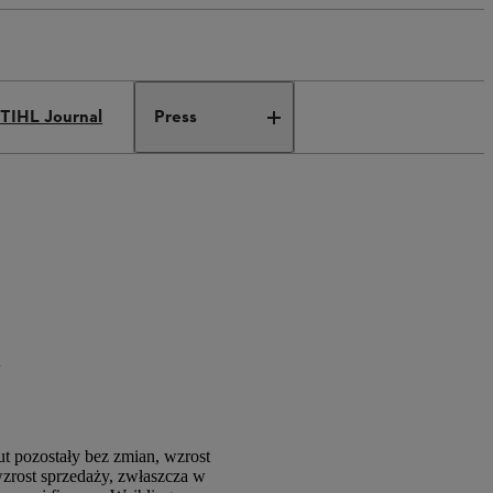
TIHL Journal
Press
w
t pozostały bez zmian, wzrost
rost sprzedaży, zwłaszcza w