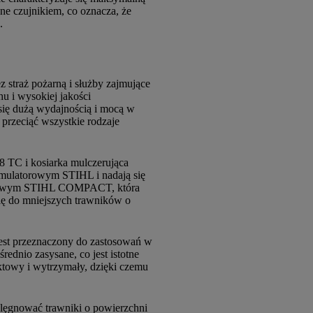
ne czujnikiem, co oznacza, że
.
traż pożarną i służby zajmujące
u i wysokiej jakości
się dużą wydajnością i mocą w
przeciąć wszystkie rodzaje
 TC i kosiarka mulczerująca
ulatorowym STIHL i nadają się
pędowym STIHL COMPACT, która
ę do mniejszych trawników o
est przeznaczony do zastosowań w
rednio zasysane, co jest istotne
towy i wytrzymały, dzięki czemu
ęgnować trawniki o powierzchni