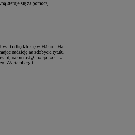
ną steruje się za pomocą
wali odbędzie się w Håkons Hall
ając nadzieję na zdobycie tytułu
nyard, natomiast „Chopperoos” z
nii-Wirtembergii.