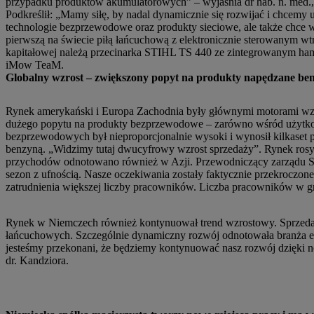
przypadku produktów akumulatorowych” – wyjaśnia dr hab. n. med., 
Podkreślił: „Mamy siłę, by nadal dynamicznie się rozwijać i chcemy 
technologie bezprzewodowe oraz produkty sieciowe, ale także chc
pierwszą na świecie piłą łańcuchową z elektronicznie sterowanym w
kapitałowej należą przecinarka STIHL TS 440 ze zintegrowanym ham
iMow TeaM.
Globalny wzrost – zwiększony popyt na produkty napędzane be
Rynek amerykański i Europa Zachodnia były głównymi motorami wzr
dużego popytu na produkty bezprzewodowe – zarówno wśród użytko
bezprzewodowych był nieproporcjonalnie wysoki i wynosił kilkaset 
benzyną. „Widzimy tutaj dwucyfrowy wzrost sprzedaży”. Rynek rosyj
przychodów odnotowano również w Azji. Przewodniczący zarządu 
sezon z ufnością. Nasze oczekiwania zostały faktycznie przekrocz
zatrudnienia większej liczby pracowników. Liczba pracowników w gr
Rynek w Niemczech również kontynuował trend wzrostowy. Sprzeda
łańcuchowych. Szczególnie dynamiczny rozwój odnotowała branża e
jesteśmy przekonani, że będziemy kontynuować nasz rozwój dzięki
dr. Kandziora.