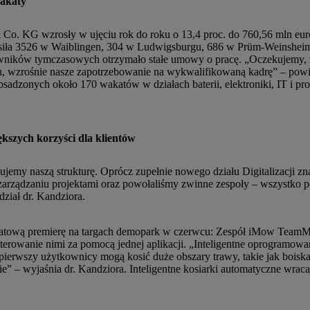
wakaty
. KG wzrosły w ujęciu rok do roku o 13,4 proc. do 760,56 mln eur
nosiła 3526 w Waiblingen, 304 w Ludwigsburgu, 686 w Prüm-Weinshe
ników tymczasowych otrzymało stałe umowy o pracę. „Oczekujemy, ż
h, wzrośnie nasze zapotrzebowanie na wykwalifikowaną kadrę” – powi
bsadzonych około 170 wakatów w działach baterii, elektroniki, IT i p
ększych korzyści dla klientów
zujemy naszą strukturę. Oprócz zupełnie nowego działu Digitalizacji z
zarządzaniu projektami oraz powołaliśmy zwinne zespoły – wszystko po
ział dr. Kandziora.
iatową premierę na targach demopark w czerwcu: Zespół iMow TeamM
erowanie nimi za pomocą jednej aplikacji. „Inteligentne oprogramowan
wszy użytkownicy mogą kosić duże obszary trawy, takie jak boiska pi
” – wyjaśnia dr. Kandziora. Inteligentne kosiarki automatyczne wracaj