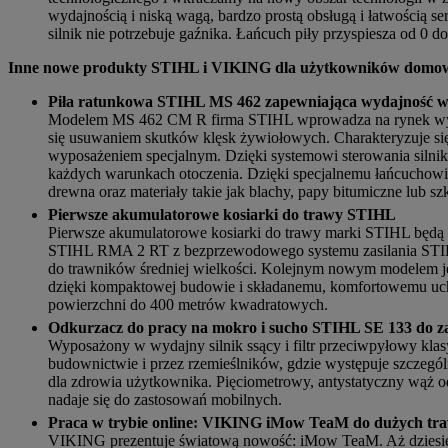
wydajnością i niską wagą, bardzo prostą obsługą i łatwością s
silnik nie potrzebuje gaźnika. Łańcuch piły przyspiesza od 0 
Inne nowe produkty STIHL i VIKING dla użytkowników domowy
Piła ratunkowa STIHL MS 462 zapewniająca wydajność w
Modelem MS 462 CM R firma STIHL wprowadza na rynek wydajn
się usuwaniem skutków klęsk żywiołowych. Charakteryzuje się 
wyposażeniem specjalnym. Dzięki systemowi sterowania silnik
każdych warunkach otoczenia. Dzięki specjalnemu łańcuchowi
drewna oraz materiały takie jak blachy, papy bitumiczne lub sz
Pierwsze akumulatorowe kosiarki do trawy STIHL
Pierwsze akumulatorowe kosiarki do trawy marki STIHL będą 
STIHL RMA 2 RT z bezprzewodowego systemu zasilania STI
do trawników średniej wielkości. Kolejnym nowym modele
dzięki kompaktowej budowie i składanemu, komfortowemu uch
powierzchni do 400 metrów kwadratowych.
Odkurzacz do pracy na mokro i sucho STIHL SE 133 do za
Wyposażony w wydajny silnik ssący i filtr przeciwpyłowy kl
budownictwie i przez rzemieślników, gdzie występuje szczególni
dla zdrowia użytkownika. Pięciometrowy, antystatyczny wąż 
nadaje się do zastosowań mobilnych.
Praca w trybie online: VIKING iMow TeaM do dużych tr
VIKING prezentuje światową nowość: iMow TeaM. Aż dziesię