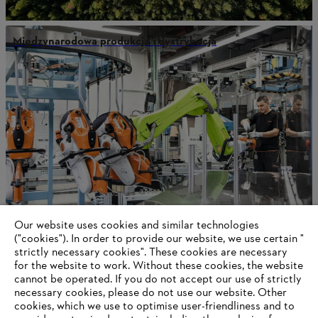
Międzynarodowa produkcja i dystrybucja
Our website uses cookies and similar technologies
("cookies"). In order to provide our website, we use certain "
Innowacja
strictly necessary cookies". These cookies are necessary
for the website to work. Without these cookies, the website
‎cannot be operated.‎ If you do not accept our use of strictly
necessary cookies, please do not use our website. ‎Other
cookies, which we use to optimise user-friendliness and to
Information for suppliers