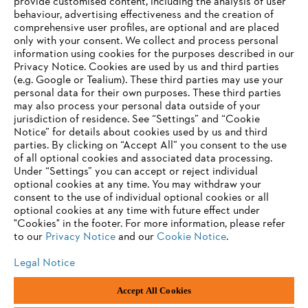
provide customised content, including the analysis of user
Products
behaviour, advertising effectiveness and the creation of
Contact
comprehensive user profiles, are optional and are placed
Career
only with your consent. We collect and process personal
Whistleblower system
information using cookies for the purposes described in our
Privacy Notice. Cookies are used by us and third parties
(e.g. Google or Tealium). These third parties may use your
personal data for their own purposes. These third parties
may also process your personal data outside of your
jurisdiction of residence. See “Settings” and “Cookie
Notice” for details about cookies used by us and third
parties. By clicking on “Accept All” you consent to the use
of all optional cookies and associated data processing.
Under “Settings” you can accept or reject individual
optional cookies at any time. You may withdraw your
consent to the use of individual optional cookies or all
optional cookies at any time with future effect under
"Cookies" in the footer. For more information, please refer
to our
Privacy Notice
and our
Cookie Notice
.
Imprint
Privacy policy
Cookie Information
General Terms and Conditions
Legal Notice
ANDREAS STIHL AG & Co. KG ©2023
Accept All Cookies