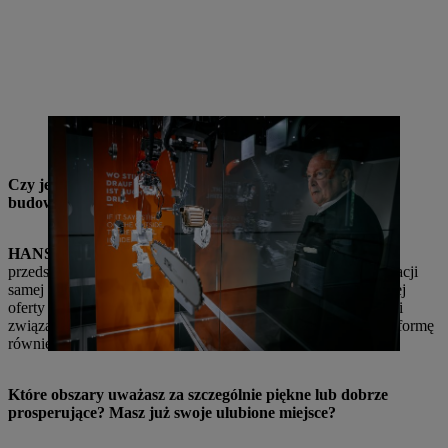
Technologia i natura: Dla Hansa Petera STIHL jest to decydujące
połączenie, które należy odkryć na poziomie 1 świata marki STIHL.
Czy jest Pan zadowolony z nowego wyglądu, jaki prace
budowlane nadały Zakładowi 1?
HANS PETER STIHL
: Cieszę się, że kompleksowo
przedstawione informacje nie ograniczają się tylko do prezentacji
samej firmy STIHL. Głównym celem naszej bogatej i szerokiej
oferty Brand World jest wzbudzenie u odwiedzających radości
związanej z lasami i drewnem. W ten sposób chcemy dać platformę
również niemieckim lasom.
Które obszary uważasz za szczególnie piękne lub dobrze
prosperujące? Masz już swoje ulubione miejsce?