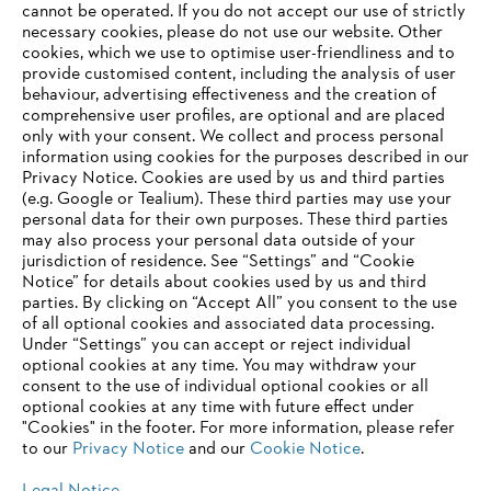
‎cannot be operated.‎ If you do not accept our use of strictly
Świat marki STIHL
necessary cookies, please do not use our website. ‎Other
cookies, which we use to optimise user-friendliness and to
provide customised content, including the analysis of user
behaviour, advertising effectiveness and the creation of
comprehensive user profiles, are optional and are placed
Information for suppliers
only with your consent. We collect and process personal
Products
information using cookies for the purposes described in our
Contact
Privacy Notice. Cookies are used by us and third parties
Career
(e.g. Google or Tealium). These third parties may use your
Whistleblower system
personal data for their own purposes. These third parties
may also process your personal data outside of your
jurisdiction of residence. See “Settings” and “Cookie
Notice” for details about cookies used by us and third
parties. By clicking on “Accept All” you consent to the use
of all optional cookies and associated data processing.
Under “Settings” you can accept or reject individual
optional cookies at any time. You may withdraw your
consent to the use of individual optional cookies or all
optional cookies at any time with future effect under
"Cookies" in the footer. For more information, please refer
to our
Privacy Notice
and our
Cookie Notice
.