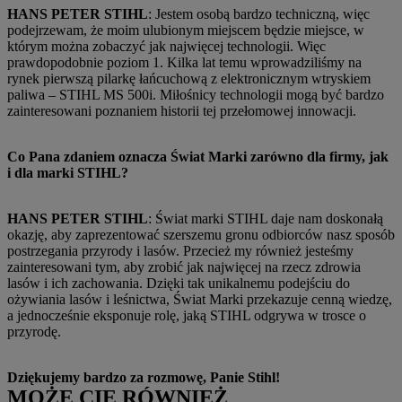
HANS PETER STIHL
: Jestem osobą bardzo techniczną, więc
podejrzewam, że moim ulubionym miejscem będzie miejsce, w
którym można zobaczyć jak najwięcej technologii. Więc
prawdopodobnie poziom 1. Kilka lat temu wprowadziliśmy na
rynek pierwszą pilarkę łańcuchową z elektronicznym wtryskiem
paliwa – STIHL MS 500i. Miłośnicy technologii mogą być bardzo
zainteresowani poznaniem historii tej przełomowej innowacji.
Co Pana zdaniem oznacza Świat Marki zarówno dla firmy, jak
i dla marki STIHL?
HANS PETER STIHL
: Świat marki STIHL daje nam doskonałą
okazję, aby zaprezentować szerszemu gronu odbiorców nasz sposób
postrzegania przyrody i lasów. Przecież my również jesteśmy
zainteresowani tym, aby zrobić jak najwięcej na rzecz zdrowia
lasów i ich zachowania. Dzięki tak unikalnemu podejściu do
ożywiania lasów i leśnictwa, Świat Marki przekazuje cenną wiedzę,
a jednocześnie eksponuje rolę, jaką STIHL odgrywa w trosce o
przyrodę.
Dziękujemy bardzo za rozmowę, Panie Stihl!
MOŻE CIĘ RÓWNIEŻ