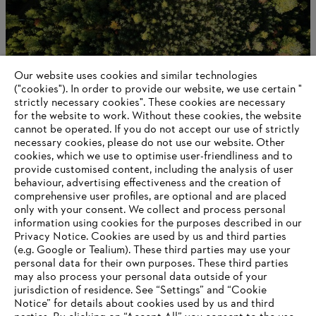
Our website uses cookies and similar technologies
("cookies"). In order to provide our website, we use certain "
strictly necessary cookies". These cookies are necessary
for the website to work. Without these cookies, the website
‎cannot be operated.‎ If you do not accept our use of strictly
O firmie STIHL
necessary cookies, please do not use our website. ‎Other
cookies, which we use to optimise user-friendliness and to
provide customised content, including the analysis of user
behaviour, advertising effectiveness and the creation of
comprehensive user profiles, are optional and are placed
Information for suppliers
only with your consent. We collect and process personal
Products
information using cookies for the purposes described in our
Contact
Privacy Notice. Cookies are used by us and third parties
Career
(e.g. Google or Tealium). These third parties may use your
Whistleblower system
personal data for their own purposes. These third parties
may also process your personal data outside of your
jurisdiction of residence. See “Settings” and “Cookie
Notice” for details about cookies used by us and third