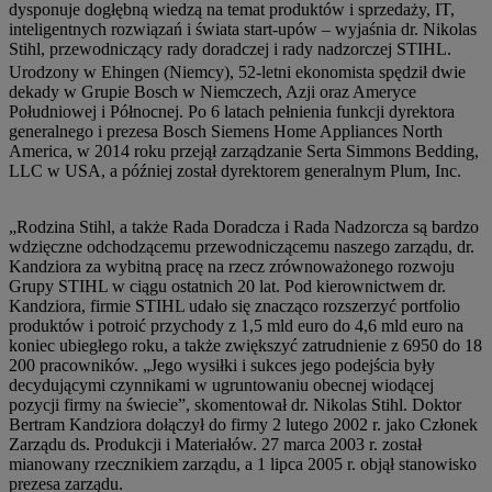
dysponuje dogłębną wiedzą na temat produktów i sprzedaży, IT,
inteligentnych rozwiązań i świata start-upów – wyjaśnia dr. Nikolas
Stihl, przewodniczący rady doradczej i rady nadzorczej STIHL.
Urodzony w Ehingen (Niemcy), 52-letni ekonomista spędził dwie
dekady w Grupie Bosch w Niemczech, Azji oraz Ameryce
Południowej i Północnej. Po 6 latach pełnienia funkcji dyrektora
generalnego i prezesa Bosch Siemens Home Appliances North
America, w 2014 roku przejął zarządzanie Serta Simmons Bedding,
LLC w USA, a później został dyrektorem generalnym Plum, Inc.
„Rodzina Stihl, a także Rada Doradcza i Rada Nadzorcza są bardzo
wdzięczne odchodzącemu przewodniczącemu naszego zarządu, dr.
Kandziora za wybitną pracę na rzecz zrównoważonego rozwoju
Grupy STIHL w ciągu ostatnich 20 lat. Pod kierownictwem dr.
Kandziora, firmie STIHL udało się znacząco rozszerzyć portfolio
produktów i potroić przychody z 1,5 mld euro do 4,6 mld euro na
koniec ubiegłego roku, a także zwiększyć zatrudnienie z 6950 do 18
200 pracowników. „Jego wysiłki i sukces jego podejścia były
decydującymi czynnikami w ugruntowaniu obecnej wiodącej
pozycji firmy na świecie”, skomentował dr. Nikolas Stihl. Doktor
Bertram Kandziora dołączył do firmy 2 lutego 2002 r. jako Członek
Zarządu ds. Produkcji i Materiałów. 27 marca 2003 r. został
mianowany rzecznikiem zarządu, a 1 lipca 2005 r. objął stanowisko
prezesa zarządu.