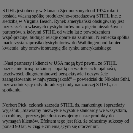
STIHL jest obecny w Stanach Zjednoczonych od 1974 roku i
posiada własną spółkę produkcyjno-sprzedażową STIHL Inc. z
siedzibą w Virginia Beach. Rynek amerykański obsługiwany jest
przez sześciu własnych dystrybutorów oraz pięciu niezależnych –
partnerów, z którymi STIHL od wielu lat z powodzeniem
współpracuje, budując relacje oparte na zaufaniu. Niemiecka spółka
macierzysta zaprosiła dystrybutorów do Waiblingen pod koniec
kwietnia, aby omówić strategię dla rynku amerykańskiego.
„Nasi partnerzy i klienci w USA mogą być pewni, że STIHL
pozostanie firmą rodzinną – opartą na wartościach lojalności,
uczciwości, długoterminowej perspektywie i oczywiście
zaangażowaniu w najwyższą jakość” – powiedział dr. Nikolas Stihl,
przewodniczący rady doradczej i rady nadzorczej STIHL, na
spotkaniu.
Norbert Pick, członek zarządu STIHL ds. marketingu i sprzedaży,
wyjaśnił: „Stawiamy niezwykle wysokie standardy we wszystkim,
co robimy, i precyzyjnie dostosowujemy nasze produkty do
wymagań klientów. Efektem tego jest fakt, że odnosimy sukcesy od
ponad 90 lat, w ciągle zmieniającym się otoczeniu”.