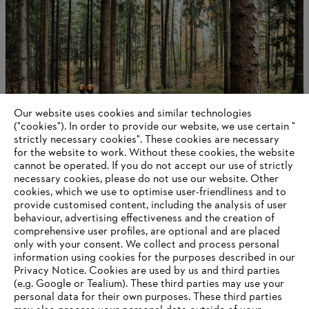
Our website uses cookies and similar technologies
("cookies"). In order to provide our website, we use certain "
strictly necessary cookies". These cookies are necessary
for the website to work. Without these cookies, the website
‎cannot be operated.‎ If you do not accept our use of strictly
O firmie STIHL
necessary cookies, please do not use our website. ‎Other
cookies, which we use to optimise user-friendliness and to
provide customised content, including the analysis of user
behaviour, advertising effectiveness and the creation of
comprehensive user profiles, are optional and are placed
Information for suppliers
only with your consent. We collect and process personal
Products
information using cookies for the purposes described in our
Contact
Privacy Notice. Cookies are used by us and third parties
Career
(e.g. Google or Tealium). These third parties may use your
Whistleblower system
personal data for their own purposes. These third parties