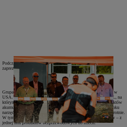
Podczas wizyty w Waiblingen amerykańskim dystrybutorom
zaprezentowano ważne innowacje produktowe marki STIHL.
Grupa STIHL generuje około 30 procent swoich przychodów w
USA. Tradycyjnie najważniejszy rynek zbytu dla firmy STIHL, na
którym w ostatnim czasie gwałtownie wzrosła sprzedaż produktów
akumulatorowych: W ciągu zaledwie 15 miesięcy udział w rynku
narzędzi akumulatorowych STIHL w USA wzrósł dziesięciokrotnie.
W tym okresie znacząco poszerzono także portfolio produktów – z
jednej linii produktów bezprzewodowych do trzech.