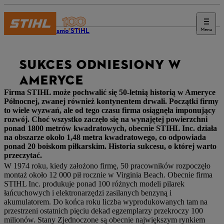
Menu
Czasopismo STIHL
SUKCES ODNIESIONY W
AMERYCE
Firma STIHL może pochwalić się 50-letnią historią w Ameryce
Północnej, zwanej również kontynentem drwali. Początki firmy
to wiele wyzwań, ale od tego czasu firma osiągnęła imponujący
rozwój. Choć wszystko zaczęło się na wynajętej powierzchni
ponad 1800 metrów kwadratowych, obecnie STIHL Inc. działa
na obszarze około 1,48 metra kwadratowego, co odpowiada
ponad 20 boiskom piłkarskim. Historia sukcesu, o której warto
przeczytać.
W 1974 roku, kiedy założono firmę, 50 pracowników rozpoczęło
montaż około 12 000 pił rocznie w Virginia Beach. Obecnie firma
STIHL Inc. produkuje ponad 100 różnych modeli pilarek
łańcuchowych i elektronarzędzi zasilanych benzyną i
akumulatorem. Do końca roku liczba wyprodukowanych tam na
przestrzeni ostatnich pięciu dekad egzemplarzy przekroczy 100
milionów. Stany Zjednoczone są obecnie największym rynkiem