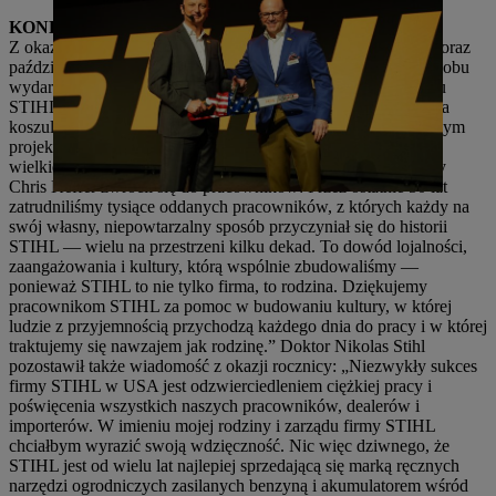
KONKURS NA KOSZULKI I UROCZYSTA GALĄ
Z okazji rocznicy odbyło się uroczyste wydarzenie powitalne oraz
październikowa uroczystość dla wszystkich pracowników. W obu
wydarzeniach wzięli udział członkowie rodziny Stihl i zarządu
STIHL. Koledzy z USA zostali zaproszeni do zaprojektowania
koszulki na rocznicę w ramach konkursu. Koszulkę z najlepszym
projektem otrzymali wszyscy pracownicy STIHL w ramach
wielkiego świętowania pracowniczego. Dyrektor zarządzający
Chris Keffer zwrócił się do pracowników: Przez ostatnie 50 lat
zatrudniliśmy tysiące oddanych pracowników, z których każdy na
swój własny, niepowtarzalny sposób przyczyniał się do historii
STIHL — wielu na przestrzeni kilku dekad. To dowód lojalności,
zaangażowania i kultury, którą wspólnie zbudowaliśmy —
ponieważ STIHL to nie tylko firma, to rodzina. Dziękujemy
pracownikom STIHL za pomoc w budowaniu kultury, w której
ludzie z przyjemnością przychodzą każdego dnia do pracy i w której
traktujemy się nawzajem jak rodzinę.” Doktor Nikolas Stihl
pozostawił także wiadomość z okazji rocznicy: „Niezwykły sukces
firmy STIHL w USA jest odzwierciedleniem ciężkiej pracy i
poświęcenia wszystkich naszych pracowników, dealerów i
importerów. W imieniu mojej rodziny i zarządu firmy STIHL
chciałbym wyrazić swoją wdzięczność. Nic więc dziwnego, że
STIHL jest od wielu lat najlepiej sprzedającą się marką ręcznych
narzędzi ogrodniczych zasilanych benzyną i akumulatorem wśród