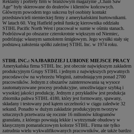
Reklamy i portrety firm w branżowym magazynie „Chain Saw
Age” były skierowane do dealerów i klientów końcowych.
Głównym powodem tego sukcesu był osobisty kontakt
przedstawicieli niemieckiej firmy z amerykańskimi hurtownikami.
W latach 60. Virg Hatfield pełnił funkcję kierownika oddziału
STIHL Pacific North West i pracował w sumie w ośmiu stanach.
Podróżował po obszarze czterokrotnie większym od Niemiec,
podróżując własnym samolotem śmigłowym. Jego wysiłki stały się
podstawą założenia spółki zależnej STIHL Inc. w 1974 roku.
STIHL INC.: NAJBARDZIEJ LUBIONE MIEJSCE PRACY
Amerykańska firma STIHL Inc. jest obecnie największym zakładem
produkcyjnym Grupy STIHL i jednym z największych prywatnych
pracodawców na wybrzeżu Wirginii, zatrudniającym ponad 2700
pracowników. Jednym z obszarów zainteresowania są wysoce
zautomatyzowane procesy produkcyjne, umożliwiające szybką i
wysokiej jakości produkcję. Jednym z przykładów jest produkcja
zbiornika paliwa STIHL 4180, który jest formowany, spawany,
składany i testowany pod kątem szczelności w ciągu zaledwie 32
sekund. Ponadto w dużym zakładzie produkcyjnym tworzyw
sztucznych przetwarza się rocznie 16 milionów kilogramów
granulatu, z którego powstają lekkie i wytrzymałe obudowy w
klasycznym pomarańczowym kolorze STIHL. Firma nie tylko
zatrudnia wielu wykwalifikowanych pracowników, ale także bardzo