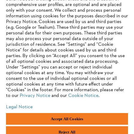
comprehensive user profiles, are optional and are placed
Information for suppliers
only with your consent. We collect and process personal
Products
information using cookies for the purposes described in our
Contact
Privacy Notice. Cookies are used by us and third parties
Career
Whistleblower system
(e.g. Google or Tealium). These third parties may use your
personal data for their own purposes. These third parties
may also process your personal data outside of your
jurisdiction of residence. See “Settings” and “Cookie
Notice” for details about cookies used by us and third
parties. By clicking on “Accept All” you consent to the use
of all optional cookies and associated data processing.
Under “Settings” you can accept or reject individual
optional cookies at any time. You may withdraw your
consent to the use of individual optional cookies or all
optional cookies at any time with future effect under
"Cookies" in the footer. For more information, please refer
to our
Privacy Notice
and our
Cookie Notice
.
Legal Notice
Imprint
Privacy policy
Cookie Information
Accept All Cookies
General Terms and Conditions
ANDREAS STIHL AG & Co. KG ©2023
Reject All