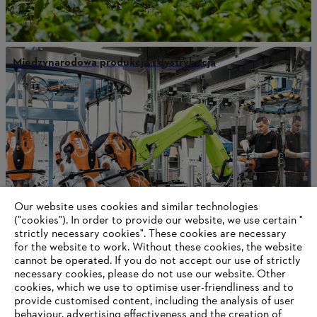
Międzynarodowa produkcja i dystrybucja
Our website uses cookies and similar technologies
("cookies"). In order to provide our website, we use certain "
strictly necessary cookies". These cookies are necessary
for the website to work. Without these cookies, the website
‎cannot be operated.‎ If you do not accept our use of strictly
Innowacje i praca globalna
necessary cookies, please do not use our website. ‎Other
cookies, which we use to optimise user-friendliness and to
provide customised content, including the analysis of user
behaviour, advertising effectiveness and the creation of