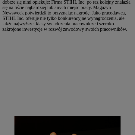
dobrze się nimi opiekuje: Firma STIHL Inc. po raz kolejny znalazła
się na liście najbardziej lubianych miejsc pracy. Magazyn
Newsweek potwierdził to przyznając nagrodę. Jako pracodawca,
STIHL Inc. oferuje nie tylko konkurencyjne wynagrodzenia, ale
także najwyższej klasy świadczenia pracownicze i szeroko
zakrojone inwestycje w rozwój zawodowy swoich pracowników.
Doktor Nikolas Stihl i Chris Keffer, dyrektor zarządzający STIHL Inc.
w USA, prezentują piłę z okazji 50. rocznicy istnienia firmy,
ozdobioną motywem flagi USA. | Zdjęcie: STIHL