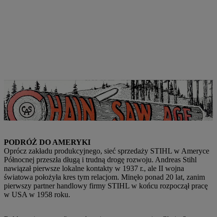
Reklamy w branżowym magazynie „Chain Saw Age” były wówczas
ważnym katalizatorem, który sprawił, że firma znalazła się w centrum
uwagi. | Zdjęcie: STIHL
PODRÓŻ DO AMERYKI
Oprócz zakładu produkcyjnego, sieć sprzedaży STIHL w Ameryce
Północnej przeszła długą i trudną drogę rozwoju. Andreas Stihl
nawiązał pierwsze lokalne kontakty w 1937 r., ale II wojna
światowa położyła kres tym relacjom. Minęło ponad 20 lat, zanim
pierwszy partner handlowy firmy STIHL w końcu rozpoczął pracę
w USA w 1958 roku.