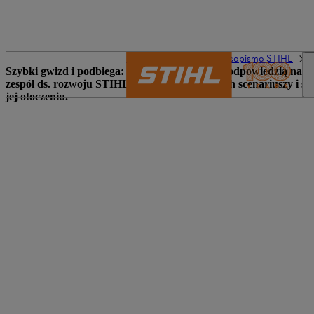
The STIHL world
Czasopismo STIHL
Szybki gwizd i podbiega: Robot-pies może być odpowiedzią na pyt
zespół ds. rozwoju STIHL w badaniu przyszłych scenariuszy i sta
jej otoczeniu.