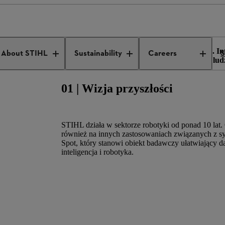
Smart assistant
anie, jak będzie wyglądała przyszłość leśnictwa i ogrodnictwa. In
About STIHL
Sustainability
Careers
S
nowi źródło inspiracji do nowego spojrzenia na sposób, w jaki lud
01 | Wizja przyszłości
STIHL działa w sektorze robotyki od ponad 10 lat.
również na innych zastosowaniach związanych z s
Spot, który stanowi obiekt badawczy ułatwiający da
inteligencja i robotyka.