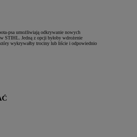
bota-psa umożliwiają odkrywanie nowych
ntów STIHL. Jedną z opcji byłoby wdrożenie
który wykrywałby trociny lub liście i odpowiednio
AĆ