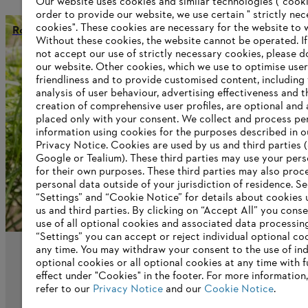
Our website uses cookies and similar technologies ("cookie
order to provide our website, we use certain " strictly ne
cookies". These cookies are necessary for the website to 
Rozwiązania cyfrowe
Without these cookies, the website ‎cannot be operated.‎ I
not accept our use of strictly necessary cookies, please d
our website. ‎Other cookies, which we use to optimise user
friendliness and to provide customised content, including
Information for suppliers
analysis of user behaviour, advertising effectiveness and t
Products
creation of comprehensive user profiles, are optional and 
Contact
placed only with your consent. We collect and process pe
Career
information using cookies for the purposes described in o
Whistleblower system
Privacy Notice. Cookies are used by us and third parties (
Google or Tealium). These third parties may use your pers
for their own purposes. These third parties may also proc
personal data outside of your jurisdiction of residence. S
“Settings” and “Cookie Notice” for details about cookies
us and third parties. By clicking on “Accept All” you conse
use of all optional cookies and associated data processin
“Settings” you can accept or reject individual optional co
any time. You may withdraw your consent to the use of ind
optional cookies or all optional cookies at any time with f
effect under "Cookies" in the footer. For more information
refer to our
Privacy Notice
and our
Cookie Notice
.