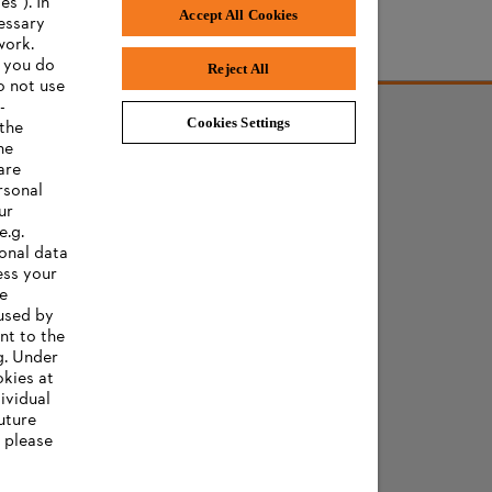
s"). In
Accept All Cookies
cessary
work.
f you do
Reject All
o not use
-
Cookies Settings
 the
he
are
rsonal
ur
e.g.
onal data
ess your
ee
 used by
nt to the
g. Under
okies at
ividual
uture
, please