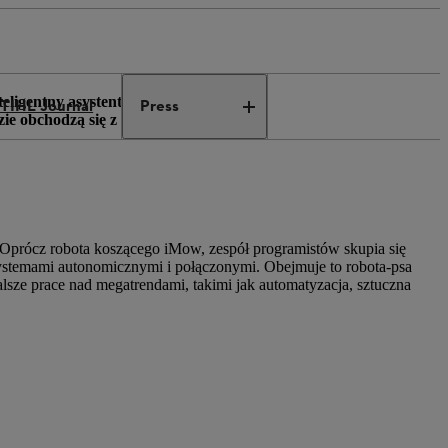
teligentny asystent wspiera
TIHL Journal
Press
zie obchodzą się z przyrodą i w
 Oprócz robota koszącego iMow, zespół programistów skupia się
ystemami autonomicznymi i połączonymi. Obejmuje to robota-psa
lsze prace nad megatrendami, takimi jak automatyzacja, sztuczna