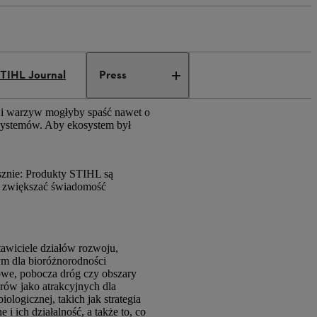
TIHL Journal
Press
w i warzyw mogłyby spaść nawet o
osystemów. Aby ekosystem był
usznie: Produkty STIHL są
 i zwiększać świadomość
tawiciele działów rozwoju,
ym dla bioróżnorodności
towe, pobocza dróg czy obszary
rów jako atrakcyjnych dla
ogicznej, takich jak strategia
i ich działalność, a także to, co