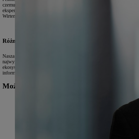
czemu możemy uzyskać cenne informacje na temat dalszego rozwoju na
eksperci-specjaliści z IfaS (Institut für angewandtes Stoffstromman
Wirtembergii oraz niezależne grupy interesów.
Różnorodność biologiczna w firmie STIHL
Nasza podstawowa działalność polega na aktywnej ochronie środowi
najwyższymi priorytetami. Nasze produkty są przeznaczone do pracy w
ekosystemy. Dlatego ich ochrona jest dla nas kwestią priorytetową i
informacji na temat strategii zrównoważonego rozwoju STIHL można 
Może Cię również zainteresować