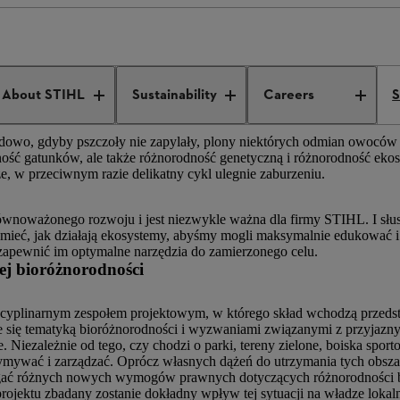
Biodiversity at STIHL
About STIHL
Sustainability
Careers
S
ładowo, gdyby pszczoły nie zapylały, plony niektórych odmian owocó
ność gatunków, ale także różnorodność genetyczną i różnorodność ek
 w przeciwnym razie delikatny cykl ulegnie zaburzeniu.
zrównoważonego rozwoju i jest niezwykle ważna dla firmy STIHL. I sł
zumieć, jak działają ekosystemy, abyśmy mogli maksymalnie edukować
zapewnić im optymalne narzędzia do zamierzonego celu.
zej bioróżnorodności
dyscyplinarnym zespołem projektowym, w którego skład wchodzą przeds
muje się tematyką bioróżnorodności i wyzwaniami związanymi z przyjazn
 Niezależnie od tego, czy chodzi o parki, tereny zielone, boiska spor
trzymywać i zarządzać. Oprócz własnych dążeń do utrzymania tych obsza
gać różnych nowych wymogów prawnych dotyczących różnorodności biol
ojektu zbadany zostanie dokładny wpływ tej sytuacji na władze lokalne 