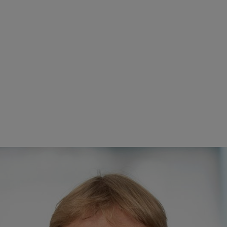
arnym zespołem projektowym zajmującym się tematyką bioróżnorodności i wyzwaniami zwi
otencjał, aby zwiększyć bioróżnorodność swoich terenów. Dzięki nas
eszcze skuteczniej wykorzystać poprzez modyfikacje produktów, nowe a
 Saarze, Pirmasens w Nadrenii-Palatynacie oraz Waiblingen w Badenii-
a się na współpracę z tymi samorządami, które mają różne punkty wy
lę, ponieważ dostarczają praktycznych spostrzeżeń podczas analizy i 