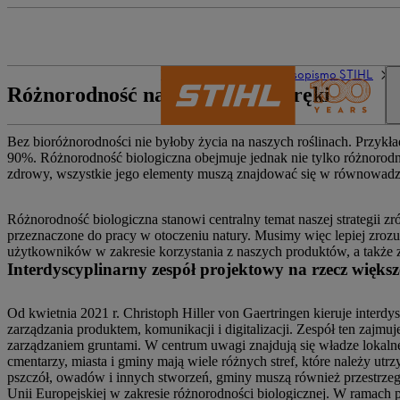
The STIHL world
Czasopismo STIHL
Różnorodność na wyciągnięcie ręki
Bez bioróżnorodności nie byłoby życia na naszych roślinach. Przyk
90%. Różnorodność biologiczna obejmuje jednak nie tylko różnorod
zdrowy, wszystkie jego elementy muszą znajdować się w równowadze,
Różnorodność biologiczna stanowi centralny temat naszej strategii 
przeznaczone do pracy w otoczeniu natury. Musimy więc lepiej zro
użytkowników w zakresie korzystania z naszych produktów, a także 
Interdyscyplinarny zespół projektowy na rzecz więks
Od kwietnia 2021 r. Christoph Hiller von Gaertringen kieruje inter
zarządzania produktem, komunikacji i digitalizacji. Zespół ten zaj
zarządzaniem gruntami. W centrum uwagi znajdują się władze lokalne.
cmentarzy, miasta i gminy mają wiele różnych stref, które należy u
pszczół, owadów i innych stworzeń, gminy muszą również przestrze
Unii Europejskiej w zakresie różnorodności biologicznej. W ramach pr