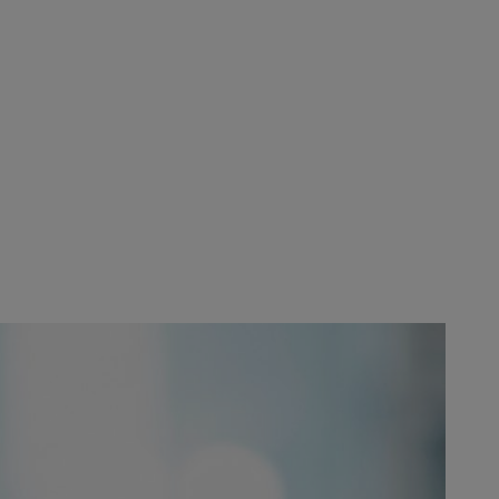
ązanymi z przyjaznym dla bioróżnorodności zarządzaniem gruntami.
zemu projektowi możemy zyskać
plikacje lub usługi”. W projekcie
Wirtembergii.
jścia pod względem ekonomicznym
opracowywania środków, dzięki