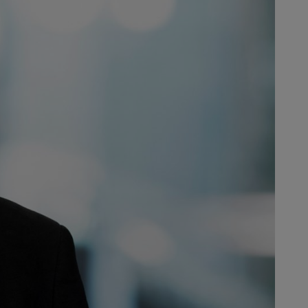
kalnych, projekt wspierają
ów), Agencji Ziemi Badenii-
owiska są dla firmy STIHL
zialności za delikatne
ii zrównoważonego rozwoju. Więcej
tihl.de/de/nachhaltigkeit