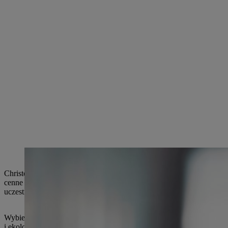
Od kwietnia 2021 r. Christoph Hiller von Gaertringen kieruje interdyscyplin
Christoph Hiller von Gaertringen wyjaśnia: „Gminy mają ogromny p
cenne informacje na temat tego, w jaki sposób potencjał ten można j
uczestniczą jako partnerzy praktyczni trzy gminy: Losheim am See w
Wybierając partnerów projektu, firma STIHL świadomie zdecydował
i ekologicznym, ale takie same wymagania. Odgrywają one istotną ro