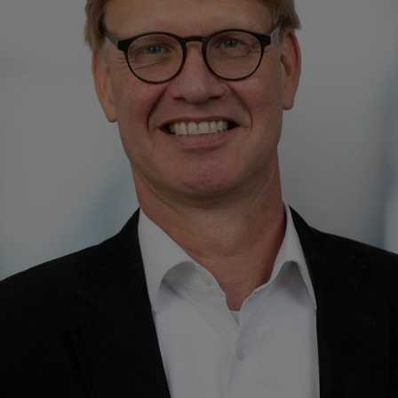
szej oferty produktów w interesie bioróżnorodności. Oprócz władz lo
agement, czyli Instytutu Stosowanego Zarządzania Przepływem Materiał
ska. Nienaruszone środowisko i nasz wkład w skuteczną ochronę środ
 otoczeniu natury, ale jesteśmy świadomi naszej szczególnej odpowied
 nie bez powodu stanowi istotny obszar zainteresowania naszej strateg
znaleźć na naszej stronie internetowej pod adresem
https://corporate.s