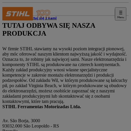
Menu
Skontaktuj się z nami
TUTAJ ODBYWA SIĘ NASZA
PRODUKCJA
W firmie STIHL stawiamy na wysoki poziom integracji pionowej,
aby móc oferować naszym klientom najwyższą jakość i wydajność.
Oznacza to, że robimy jak najwięcej sami. Nasze elektronarzędzia i
komponenty STIHL są produkowane na czterech kontynentach.
Każdy zakład produkcyjny wnosi własne specjalistyczne
kompetencje w zakresie montażu elektronarzędzi i produkcji
podzespołów. Od zakładu Wil, w którym produkowane są łańcuchy
pił, po zakład Virginia Beach, w którym produkowane są obudowy
do elektronarzędzi, możesz osobiście zapoznać się z naszymi
zakładami produkcyjnymi lub skontaktować się z osobami
kontaktowymi, które tam pracują.
STIHL Ferramentas Motorizadas Ltda.
Av. São Borja, 3000
93032.000 São Leopoldo - RS