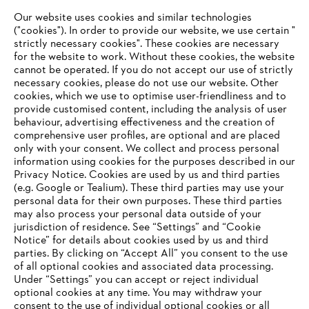
Our website uses cookies and similar technologies
("cookies"). In order to provide our website, we use certain "
strictly necessary cookies". These cookies are necessary
for the website to work. Without these cookies, the website
‎cannot be operated.‎ If you do not accept our use of strictly
STIHL w Austrii
necessary cookies, please do not use our website. ‎Other
cookies, which we use to optimise user-friendliness and to
provide customised content, including the analysis of user
behaviour, advertising effectiveness and the creation of
comprehensive user profiles, are optional and are placed
Information for suppliers
only with your consent. We collect and process personal
Products
information using cookies for the purposes described in our
Contact
Privacy Notice. Cookies are used by us and third parties
Career
(e.g. Google or Tealium). These third parties may use your
Whistleblower system
personal data for their own purposes. These third parties
may also process your personal data outside of your
jurisdiction of residence. See “Settings” and “Cookie
Notice” for details about cookies used by us and third
parties. By clicking on “Accept All” you consent to the use
of all optional cookies and associated data processing.
Under “Settings” you can accept or reject individual
optional cookies at any time. You may withdraw your
consent to the use of individual optional cookies or all