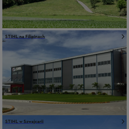
STIHL na Filipinach
STIHL w Szwajcarii