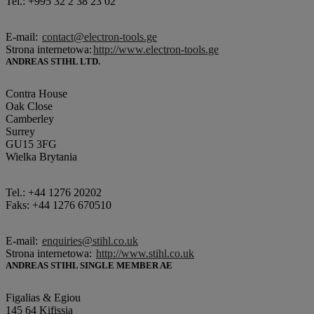
Tel.: +995 32 2 38 23 02
E-mail:
contact@electron-tools.ge
Strona internetowa:
http://www.electron-tools.ge
ANDREAS STIHL LTD.
Contra House
Oak Close
Camberley
Surrey
GU15 3FG
Wielka Brytania
Tel.: +44 1276 20202
Faks: +44 1276 670510
E-mail:
enquiries@stihl.co.uk
Strona internetowa:
http://www.stihl.co.uk
ANDREAS STIHL SINGLE MEMBER AE
Figalias & Egiou
145 64 Kifissia