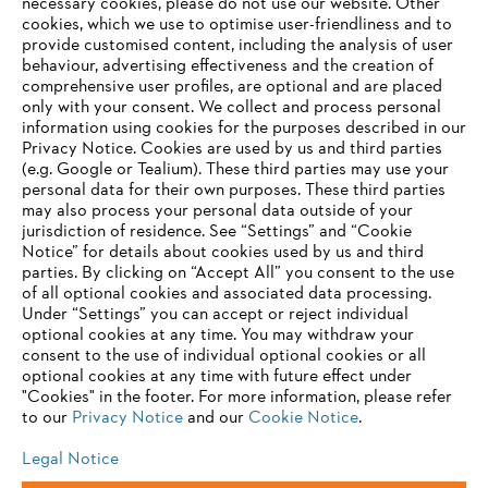
E-mail:
necessary cookies, please do not use our website. ‎Other
info@stihl.com.cy
Strona internetowa:
http://www.stihl.com.cy
cookies, which we use to optimise user-friendliness and to
provide customised content, including the analysis of user
behaviour, advertising effectiveness and the creation of
comprehensive user profiles, are optional and are placed
Information for suppliers
only with your consent. We collect and process personal
Products
information using cookies for the purposes described in our
Contact
Privacy Notice. Cookies are used by us and third parties
Career
(e.g. Google or Tealium). These third parties may use your
Whistleblower system
personal data for their own purposes. These third parties
may also process your personal data outside of your
jurisdiction of residence. See “Settings” and “Cookie
Notice” for details about cookies used by us and third
parties. By clicking on “Accept All” you consent to the use
of all optional cookies and associated data processing.
Under “Settings” you can accept or reject individual
optional cookies at any time. You may withdraw your
consent to the use of individual optional cookies or all
optional cookies at any time with future effect under
"Cookies" in the footer. For more information, please refer
to our
Privacy Notice
and our
Cookie Notice
.
Legal Notice