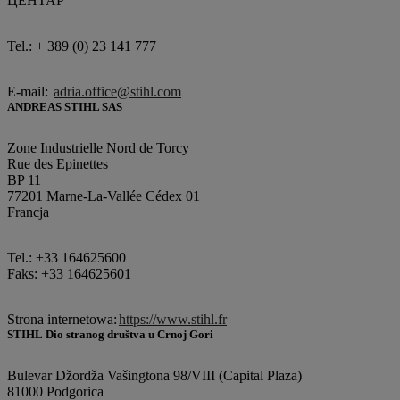
ЦЕНТАР
Tel.: + 389 (0) 23 141 777
E-mail:
adria.office@stihl.com
ANDREAS STIHL SAS
Zone Industrielle Nord de Torcy
Rue des Epinettes
BP 11
77201 Marne-La-Vallée Cédex 01
Francja
Tel.: +33 164625600
Faks: +33 164625601
Strona internetowa:
https://www.stihl.fr
STIHL Dio stranog društva u Crnoj Gori
Bulevar Džordža Vašingtona 98/VIII (Capital Plaza)
81000 Podgorica