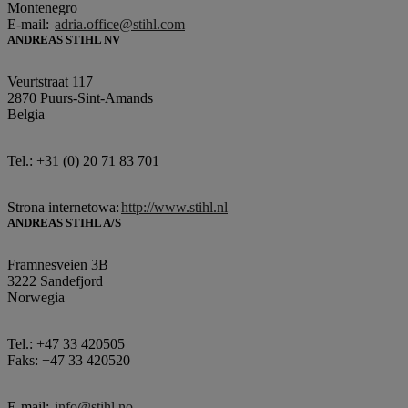
Montenegro
E-mail:
adria.office@stihl.com
ANDREAS STIHL NV
Veurtstraat 117
2870 Puurs-Sint-Amands
Belgia
Tel.: +31 (0) 20 71 83 701
Strona internetowa:
http://www.stihl.nl
ANDREAS STIHL A/S
Framnesveien 3B
3222 Sandefjord
Norwegia
Tel.: +47 33 420505
Faks: +47 33 420520
E-mail:
info@stihl.no