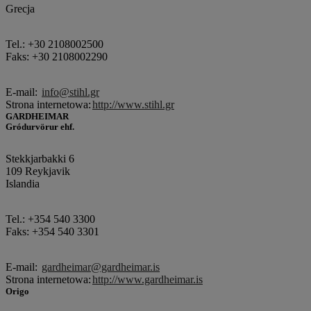
Grecja
Tel.: +30 2108002500
Faks: +30 2108002290
E-mail:
info@stihl.gr
Strona internetowa:
http://www.stihl.gr
GARDHEIMAR
Gródurvörur ehf.
Stekkjarbakki 6
109 Reykjavik
Islandia
Tel.: +354 540 3300
Faks: +354 540 3301
E-mail:
gardheimar@gardheimar.is
Strona internetowa:
http://www.gardheimar.is
Origo