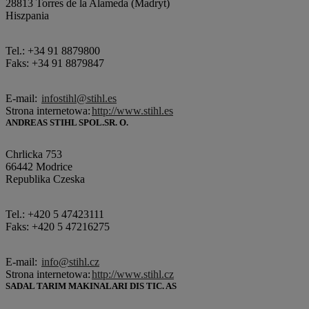
28813 Torres de la Alameda (Madryt)
Hiszpania
Tel.: +34 91 8879800
Faks: +34 91 8879847
E-mail:
infostihl@stihl.es
Strona internetowa:
http://www.stihl.es
ANDREAS STIHL SPOL.SR. O.
Chrlicka 753
66442 Modrice
Republika Czeska
Tel.: +420 5 47423111
Faks: +420 5 47216275
E-mail:
info@stihl.cz
Strona internetowa:
http://www.stihl.cz
SADAL TARIM MAKINALARI DIS TIC. AS