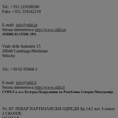
Tel.: +351 219108200
Faks: +351 219242218
E-mail:
info@stihl.pt
Strona internetowa:
http://www.stihl.pt
ANDREAS STIHL SPA
Viale delle Industrie 15
20040 Cambiago/Mediolan
Włochy
Tel.: +39 02 95068-1
E-mail:
info@stihl.it
Strona internetowa:
http://www.stihl.it
СТИХЛ д .о.о. Белград Подружница во Република Северна Македонија
Ул. БУ ЛЕВАР ПАРТИЗАНСКИ ОДРЕДИ Бр.14/1 кат 3-локал
2 СКОПЈЕ