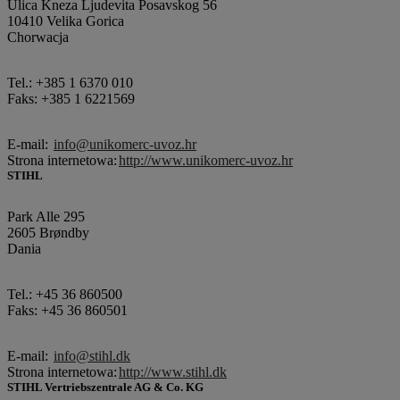
Ulica Kneza Ljudevita Posavskog 56
10410 Velika Gorica
Chorwacja
Tel.: +385 1 6370 010
Faks: +385 1 6221569
E-mail:
info@unikomerc-uvoz.hr
Strona internetowa:
http://www.unikomerc-uvoz.hr
STIHL
Park Alle 295
2605 Brøndby
Dania
Tel.: +45 36 860500
Faks: +45 36 860501
E-mail:
info@stihl.dk
Strona internetowa:
http://www.stihl.dk
STIHL Vertriebszentrale AG & Co. KG