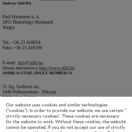
Andreas Stihl Kft.
Paul Hartmann u. 4.
2051 Biatorbágy-Budapark
Węgry
Tel.: +36 23 418054
Faks: +36 23 418106
E-mail:
info@stihl.hu
Strona internetowa:
http://www.stihl.hu
ANDREAS STIHL SINGLE MEMBER SA
51 Ag. Andreou str.,
1040 Pallouriotissa - Nikozja
Oddział na Cyprze
Our website uses cookies and similar technologies
("cookies"). In order to provide our website, we use certain "
Tel.: +0035 7 22343481
strictly necessary cookies". These cookies are necessary
Faks: +0035 7 22343487
for the website to work. Without these cookies, the website
‎cannot be operated.‎ If you do not accept our use of strictly