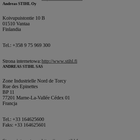
Andreas STIHL Oy
Koivupuistontie 10 B
01510 Vantaa
Finlandia
Tel.: +358 9 75 969 300
Strona internetowa:
http://www.stihl.fi
ANDREAS STIHL SAS
Zone Industrielle Nord de Torcy
Rue des Epinettes
BP 11
77201 Marne-La-Vallée Cédex 01
Francja
Tel.: +33 164625600
Faks: +33 164625601