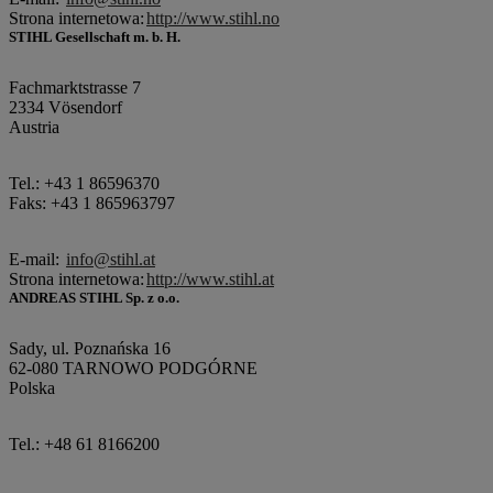
Strona internetowa:
http://www.stihl.no
STIHL Gesellschaft m. b. H.
Fachmarktstrasse 7
2334 Vösendorf
Austria
Tel.: +43 1 86596370
Faks: +43 1 865963797
E-mail:
info@stihl.at
Strona internetowa:
http://www.stihl.at
ANDREAS STIHL Sp. z o.o.
Sady, ul. Poznańska 16
62-080 TARNOWO PODGÓRNE
Polska
Tel.: +48 61 8166200