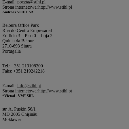
E-mail:
poczta@stihl.pl
Strona internetowa:
http://www.stihl.pl
Andreas STIHL SA
Beloura Office Park
Rua do Centro Empresarial
Edifício 3 – Piso 0 – Loja 2
Quinta da Belour
2710-693 Sintra
Portugalia
Tel.: +351 219108200
Faks: +351 219242218
E-mail:
info@stihl.pt
Strona internetowa:
http://www.stihl.pt
“Victad - VM” SRL
str. A. Puskin 56/1
MD 2005 Chişinău
Mołdawia