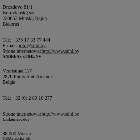
Drozdovo 81/1
Borovlanskij s/s
220053 Minskij Rajon
Białoruś
Tel.: +375 17 33 77 444
E-mail:
info@stihl.by
Strona internetowa:
http://www.stihl.by
ANDREAS STIHL NV
Veurtstraat 117
2870 Puurs-Sint-Amands
Belgia
Tel.: +32 (0) 2 89 10 277
Strona internetowa:
http://www.stihl.be
Unikomerc doo
88 000 Mostar
Bišće polje bb