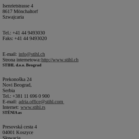
Isenrietstrasse 4
8617 Mönchaltorf
Szwajcaria
Tel.: +41 44 9493030
Faks: +41 44 9493020
E-mail:
info@stihl.ch
Strona internetowa:
http://www.stihl.ch
STIHL d.o.o. Beograd
Prekonoška 24
Novi Beograd,
Serbia
Tel.: +381 11 696 0 900
E-mail:
adria.office@stihl.com
Internet:
www.stihl.rs
STÉNIA as
Presovská cesta 4
04001 Koszyce
Słowacja