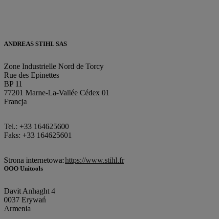
ANDREAS STIHL SAS
Zone Industrielle Nord de Torcy
Rue des Epinettes
BP 11
77201 Marne-La-Vallée Cédex 01
Francja
Tel.: +33 164625600
Faks: +33 164625601
Strona internetowa:
https://www.stihl.fr
OOO Unitools
Davit Anhaght 4
0037 Erywań
Armenia