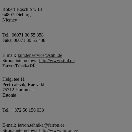
Robert-Bosch-Str. 13
64807 Dieburg
Niemcy
Tel.: 06071 30 55 358
Faks: 06071 30 55 438
E-mail:
kundenservice@stihl.de
Strona internetowa:
http://www.stihl.de
Farron Tehnika OÜ
Helgi tee 11
Peetri alevik, Rae vald
75312 Harjumaa
Estonia
Tel.: +372 56 156 033
E-mail:
farron.tehnika@farron.ee
Strona internetowa:
http://www.farron.ee