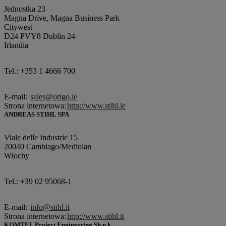
Jednostka 23
Magna Drive, Magna Business Park
Citywest
D24 PVY8 Dublin 24
Irlandia
Tel.: +353 1 4666 700
E-mail:
sales@origo.ie
Strona internetowa:
http://www.stihl.ie
ANDREAS STIHL SPA
Viale delle Industrie 15
20040 Cambiago/Mediolan
Włochy
Tel.: +39 02 95068-1
E-mail:
info@stihl.it
Strona internetowa:
http://www.stihl.it
KOMTEL Project Engineering Sh.p.k