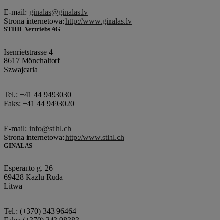
E-mail:
ginalas@ginalas.lv
Strona internetowa:
http://www.ginalas.lv
STIHL Vertriebs AG
Isenrietstrasse 4
8617 Mönchaltorf
Szwajcaria
Tel.: +41 44 9493030
Faks: +41 44 9493020
E-mail:
info@stihl.ch
Strona internetowa:
http://www.stihl.ch
GINALAS
Esperanto g. 26
69428 Kazlu Ruda
Litwa
Tel.: (+370) 343 96464
Faks: (+370) 343 98383