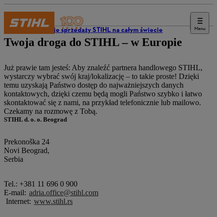
Menu
Operacje sprzedaży STIHL na całym świecie
Twoja droga do STIHL – w Europie
Już prawie tam jesteś: Aby znaleźć partnera handlowego STIHL,
wystarczy wybrać swój kraj/lokalizację – to takie proste! Dzięki
temu uzyskają Państwo dostęp do najważniejszych danych
kontaktowych, dzięki czemu będą mogli Państwo szybko i łatwo
skontaktować się z nami, na przykład telefonicznie lub mailowo.
Czekamy na rozmowę z Tobą.
STIHL d. o. o. Beograd
Prekonoška 24
Novi Beograd,
Serbia
Tel.: +381 11 696 0 900
E-mail:
adria.office@stihl.com
Internet:
www.stihl.rs